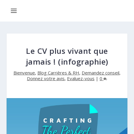
Le CV plus vivant que
jamais ! (infographie)
Bienvenue
,
Blog Carrières & RH
,
Demandez conseil
,
Donnez votre avis
,
Evaluez-vous
|
0