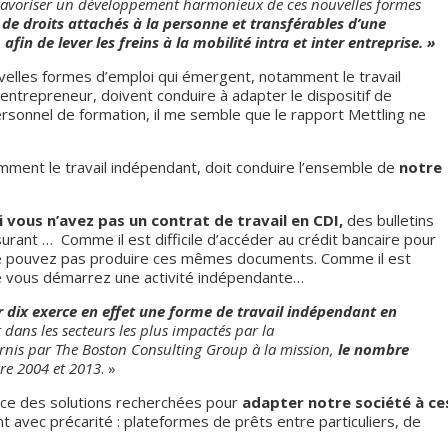
de favoriser un développement harmonieux de ces nouvelles formes
 de droits attachés à la personne et transférables d’une
 afin de lever les freins à la mobilité intra et inter entreprise. »
nouvelles formes d’emploi qui émergent, notamment le travail
-entrepreneur, doivent conduire à adapter le dispositif de
personnel de formation, il me semble que le rapport Mettling ne
amment le travail indépendant, doit conduire l’ensemble de
notre
si vous n’avez pas un contrat de travail en CDI,
des bulletins
surant … Comme il est difficile d’accéder au crédit bancaire pour
 ne pouvez pas produire ces mêmes documents. Comme il est
que vous démarrez une activité indépendante…
 dix exerce en effet une forme de travail indépendant en
dans les secteurs les plus impactés par la
urnis par The Boston Consulting Group à la mission,
le nombre
re 2004 et 2013
. »
ice des solutions recherchées pour
adapter notre société à ce
t avec précarité : plateformes de prêts entre particuliers, de