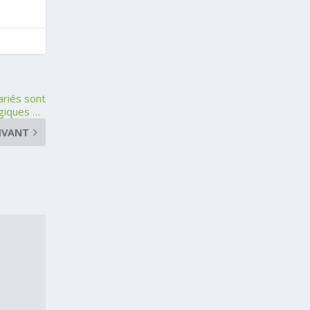
ariés sont
égiques …
IVANT