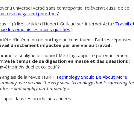
revenu universel versé sans contrepartie, relèverait aussi de ce
 un revenu garanti pour tous
).
s … (à lire l’article d’Hubert Guillaud sur Internet Actu :
Travail e
 que les emplois les moins qualifiés
.)
ociété d’intérim ou de portage ne constituent d’autres réponses
avail directement impactée par une vie au travail
…
comme le souligne le rapport Mettling, apporte potentiellement
rrive le temps de sa digestion en masse et des questions
:
être individuel et collectif ?
n anglais de la revue HBR «
Technology Should Be About More
humanity, we can take the very same technology that is squeezing th
einforce and amplify our humanity
»
occuper dans les prochaines années…