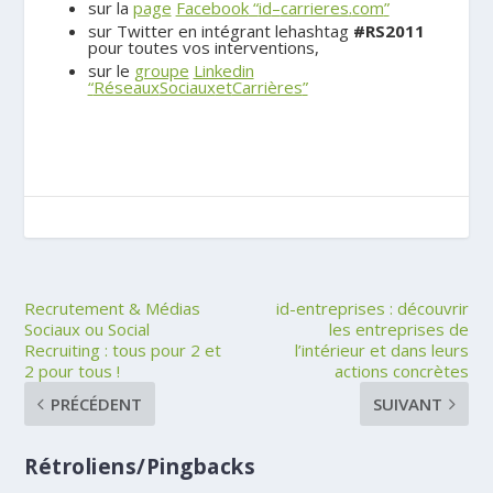
sur la
page
Facebook
“
id
–
carrieres
.
com
”
sur Twitter en intégrant lehashtag
#
RS
2011
pour toutes vos interventions,
sur le
groupe
Linkedin
“
Réseaux
Sociaux
et
Carrières
”
Recrutement & Médias
id-entreprises : découvrir
Sociaux ou Social
les entreprises de
Recruiting : tous pour 2 et
l’intérieur et dans leurs
2 pour tous !
actions concrètes
PRÉCÉDENT
SUIVANT
Rétroliens/Pingbacks