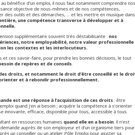
x au bénéfice d’un emploi, il nous faut notamment comprendre no
aissance objective de nous-mêmes et de nos compétences,
iser des outils et des démarches, … et les mettre en musique dan
 entière, une compétence transverse à développer et à
nnelle.
mension supplémentaire souvent très déstabilisante :
nos
riences, notre employabilité, notre valeur professionnelle
n les contextes et les interlocuteurs.
 et ces savoir-faire, pour prendre les bonnes décisions, le tout
esoin de repères et de conseils
.
des droits, et notamment le droit d’être conseillé et le droi
rienter et à rebondir professionnellement.
mande est une réponse à l’acquisition de ces droits
: être
emploi quand j’en ai besoin ; acquérir la compétence à s’orienter
 innovante, efficace, disponible pour tous, accessible à tous.
ultant en ressources humaines
quand elle en a besoin
. Il n’est
ne demande auprès de son employeur et d’un organisme tiers pour
près un conseiller ou un atelier Pôle Emploi pour ajuster sa