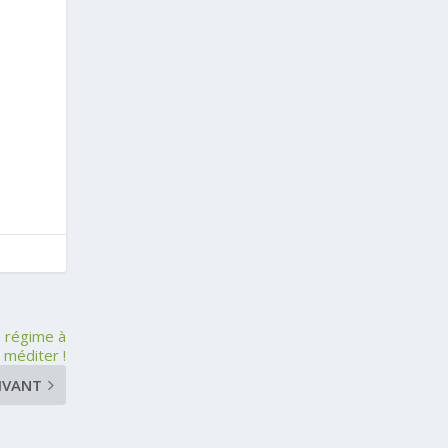
e régime à
méditer !
IVANT