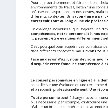
Pour agir pertinemment et faire les bons choi
environnements de travail, détenir une conn
préciser nos aspirations et nos envies, maîtr
différents contextes.
Un savoir-faire à part
entretenir tout au long d’une vie professio
Un challenge individuel auquel s’ajoute une di
compétences, notre personnalité, nos expé
…
peuvent être évaluées différemment selo
C’est pourquoi pour acquérir ces connaissances
dans différents contextes,
nous avons tous b
Fa
ce au devoir d’agir, nous devrions avoir 
d’acquérir cette fameuse compétence à s’o
.
Le conseil personnalisé en ligne et à la de
conseillé sur une évolution ou une recherche d’
et à rebondir professionnellement. Une réponse
T
oute personne
peut échanger avec un cons
plus nécessaire, par exemple, d’introduire u
réaliser un bilan de compétences, d’attendre a