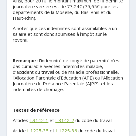
Ainsi, pour 2010, le montant maximum de l’indemnité
journalière versée est de 77,24€ (75,65€ pour les
départements de la Moselle, du Bas-Rhin et du
Haut-Rhin).
A noter que ces indemnités sont assimilables à un
salaire et sont donc soumises à l’impôt sur le
revenu.
.
Remarque
: l’indemnité de congé de paternité n’est
pas cumulable avec les indemnités maladie,
d’accident du travail ou de maladie professionnelle,
l’Allocation Parentale d’Education (APE) ou l’Allocation
Journalière de Présence Parentale (AJPP), et les
indemnités de chômage.
.
Textes de référence
Articles
L.3142-1
et
L.3142-2
du code du travail
Article
L.1225-35
et
L.1225-36
du code du travail