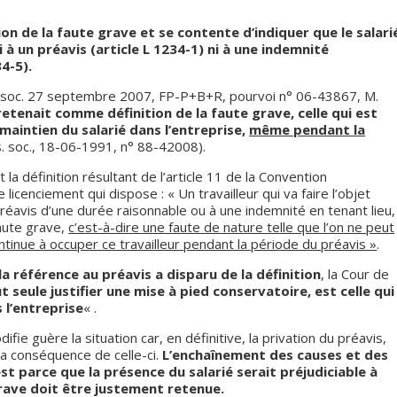
on de la faute grave et se contente d’indiquer que le salari
à un préavis (article L 1234-1) ni à une indemnité
4-5).
 soc. 27 septembre 2007, FP-P+B+R, pourvoi n° 06-43867, M.
retenait comme définition de la faute grave, celle qui est
 maintien du salarié dans l’entreprise,
même pendant la
. soc., 18-06-1991, n° 88-42008).
 la définition résultant de l’article 11 de la Convention
licenciement qui dispose : « Un travailleur qui va faire l’objet
réavis d’une durée raisonnable ou à une indemnité en tenant lieu,
faute grave,
c’est-à-dire une faute de nature telle que l’on ne peut
ntinue à occuper ce travailleur pendant la période du préavis »
.
la référence au préavis a disparu de la définition
, la Cour de
t seule justifier une mise à pied conservatoire, est celle qui
 l’entreprise
« .
fie guère la situation car, en définitive, la privation du préavis,
la conséquence de celle-ci.
L’enchaînement des causes et des
t parce que la présence du salarié serait préjudiciable à
grave doit être justement retenue.