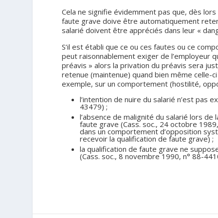
Cela ne signifie évidemment pas que, dès lors q
faute grave doive être automatiquement retenu
salarié doivent être appréciés dans leur « dang
S’il est établi que ce ou ces fautes ou ce comp
peut raisonnablement exiger de l’employeur qu’
préavis » alors la privation du préavis sera just
retenue (maintenue) quand bien même celle-ci
exemple, sur un comportement (hostilité, oppos
l’intention de nuire du salarié n’est pas e
43479) ;
l’absence de malignité du salarié lors de 
faute grave (Cass. soc., 24 octobre 1989,
dans un comportement d’opposition systém
recevoir la qualification de faute grave) ;
la qualification de faute grave ne suppo
(Cass. soc., 8 novembre 1990, n° 88-441