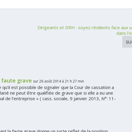
Dirigeants et DRH : soyez résilients face aux 
dans l’
SU
r faute grave
sur 26 août 2014 à 21 h 27 min
qu’il est possible de signaler que la Cour de cassation a
arié ne peut être qualifiée de grave que si elle a eu une
 de l’entreprise » ( cass. sociale, 9 janvier 2013, N°: 11-
nt la faute grave donne un juste reflet de la position