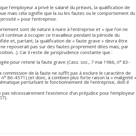
ue l’employeur a privé le salarié du préavis, la qualification de
e mais cela signifie que la ou les fautes ou le comportement du
erosité » pour l’entreprise.
ortement sont de nature à nuire à l’entreprise et « que l’on ne
il continue à occuper ce travailleur pendant la période du
ifiée et, partant, la qualification de « faute grave » devra être
 ne reposerait pas sur des fautes proprement dites mais, par
ition…). Car il reste de jurisprudence constante que :
xigée pour retenir la faute grave (Cass. soc., 7 mai 1986, n° 83-
la commission de la faute ne suffit pas à exclure le caractère de
 n° 86-4571) (et donc, à combien plus forte raison la « malignité »
atique perturbant le fonctionnement de l’entreprise, doit-il
se pas nécessairement l’existence d’un préjudice pour l’employeur
07).