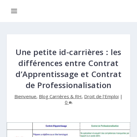
Une petite id-carrières : les
différences entre Contrat
d’Apprentissage et Contrat
de Professionalisation
Bienvenue
,
Blog Carrières & RH
,
Droit de l'Emploi
|
0